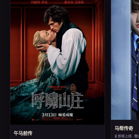
马帮传奇
午马前传
⏳ 即将上线 · 