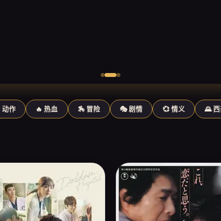
️ 动作
🔥 热血
🏇 冒险
🎭 剧情
💞 情义
🌄 