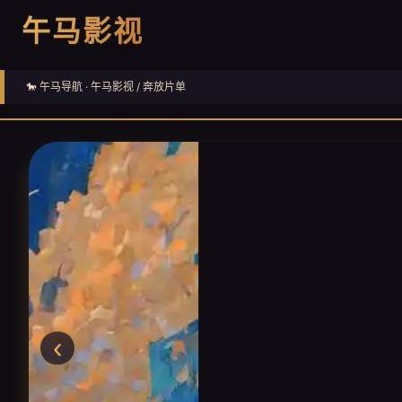
午马影视
🐎 午马导航 ·
午马影视
/ 奔放片单
‹