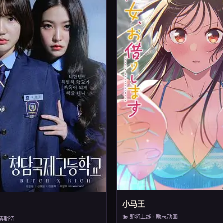
小马王
🐎 即将上线 · 励志动画
敬请期待