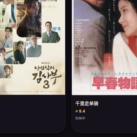
千里走单骑
⭐ 9.4
热映中