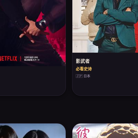
影武者
必看史诗
🇯🇵 日本