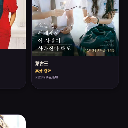
蒙古王
高分·苍茫
🇰🇿 哈萨克斯坦