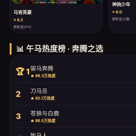
神驹少年
马背英豪
⭐ 9.0
更新至22集
⭐ 8.2
更新至EP10
📊 午马热度榜 · 奔腾之选
骏马奔腾
🏆 1
🔥 98.3万热度
刀马旦
2
🔥 92.1万热度
苍狼与白鹿
3
🔥 86.5万热度
牧马人