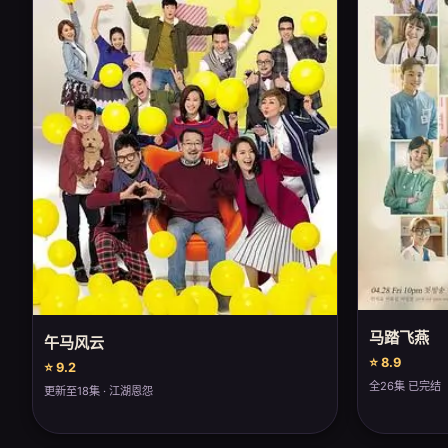
马踏飞燕
午马风云
⭐ 8.9
⭐ 9.2
全26集 已完结
更新至18集 · 江湖恩怨