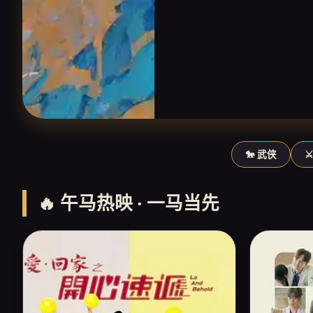
🐎 武侠
⚔
🔥 午马热映 · 一马当先