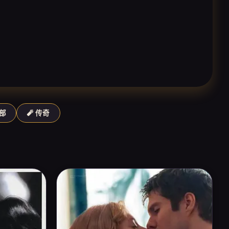
西部
🧨 传奇