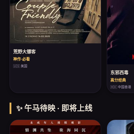
荒野大镖客
神作·必看
🇺🇸 美国
东邪西毒
高分经典
🇭🇰 中国香港
✨ 午马待映 · 即将上线