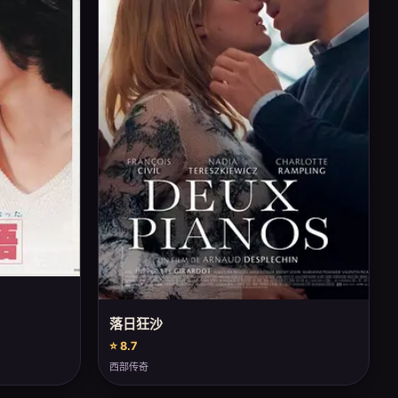
落日狂沙
⭐ 8.7
西部传奇