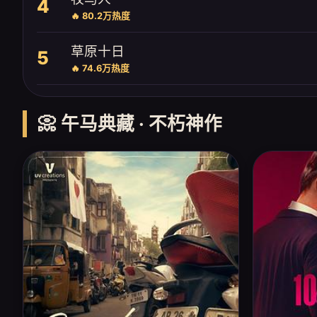
4
🔥 80.2万热度
草原十日
5
🔥 74.6万热度
📀 午马典藏 · 不朽神作