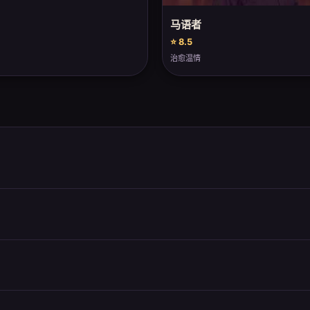
马语者
⭐ 8.5
治愈温情