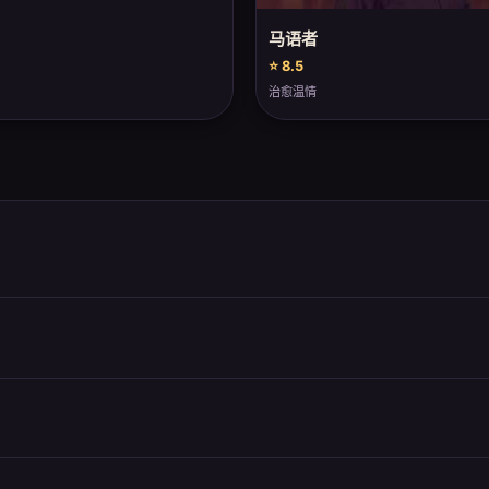
马语者
⭐ 8.5
治愈温情