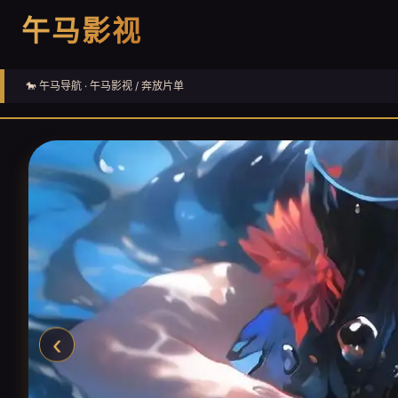
午马影视
🐎 午马导航 ·
午马影视
/ 奔放片单
‹