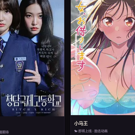
小马王
🐎 即将上线 · 励志动画
敬请期待