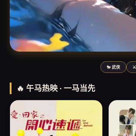
🐎 武侠
⚔
🔥 午马热映 · 一马当先