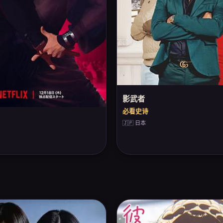
影武者
必看史诗
🇯🇵 日本