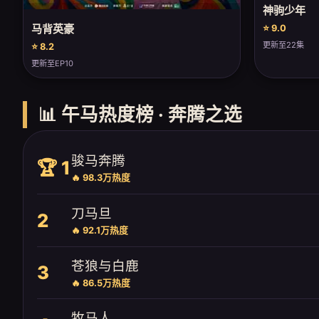
神驹少年
马背英豪
⭐ 9.0
更新至22集
⭐ 8.2
更新至EP10
📊 午马热度榜 · 奔腾之选
骏马奔腾
🏆 1
🔥 98.3万热度
刀马旦
2
🔥 92.1万热度
苍狼与白鹿
3
🔥 86.5万热度
牧马人