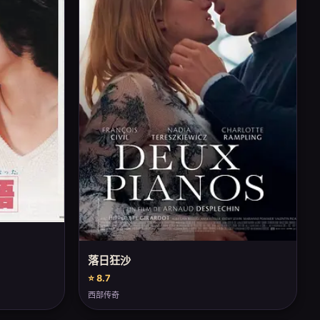
落日狂沙
⭐ 8.7
西部传奇