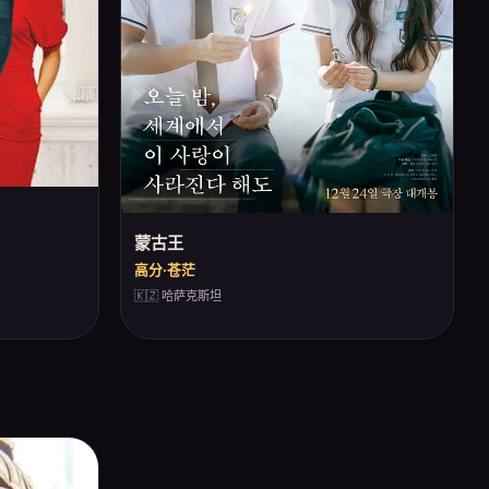
蒙古王
高分·苍茫
🇰🇿 哈萨克斯坦