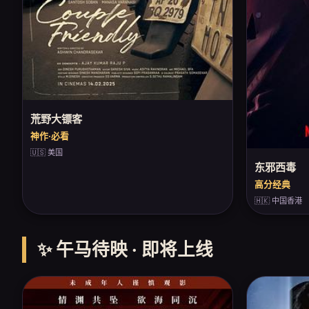
荒野大镖客
神作·必看
🇺🇸 美国
东邪西毒
高分经典
🇭🇰 中国香港
✨ 午马待映 · 即将上线