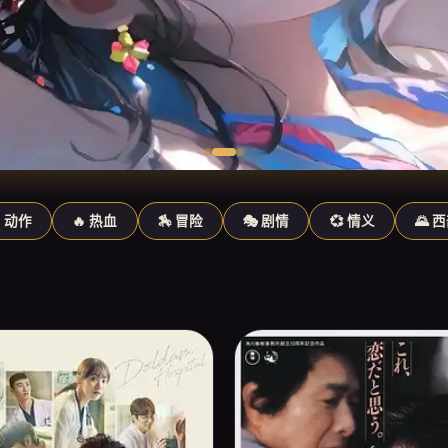
️ 动作
🔥 热血
🏇 冒险
🎭 剧情
💞 情义
🌄 