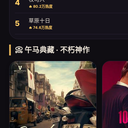
4
🔥 80.2万热度
草原十日
5
🔥 74.6万热度
📀 午马典藏 · 不朽神作