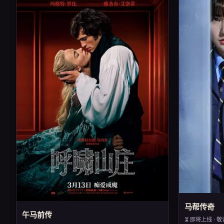
马帮传奇
午马前传
⏳ 即将上线 · 