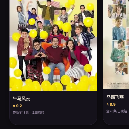
马踏飞燕
午马风云
⭐ 8.9
⭐ 9.2
全26集 已完结
更新至18集 · 江湖恩怨