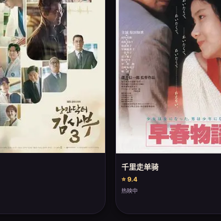
千里走单骑
⭐ 9.4
热映中